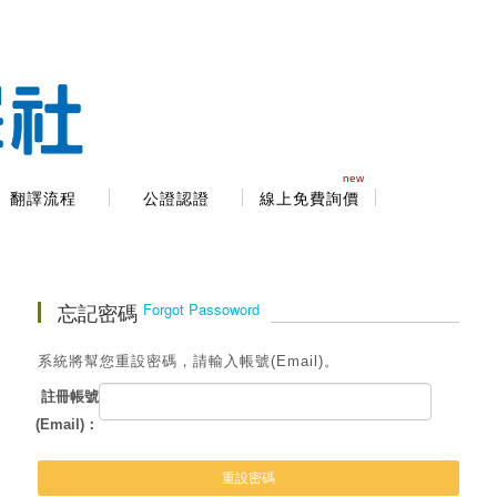
new
翻譯流程
公證認證
線上免費詢價
忘記密碼
Forgot Passoword
系統將幫您重設密碼，請輸入帳號(Email)。
註冊帳號
(Email)：
重設密碼